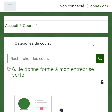
Passer au contenu principal
Panneau latéral
Non connecté. (
Connexion
)
Accueil
Cours
Catégories de cours:
Rechercher des cours
Recher
6. Je donne forme à mon entreprise
verte