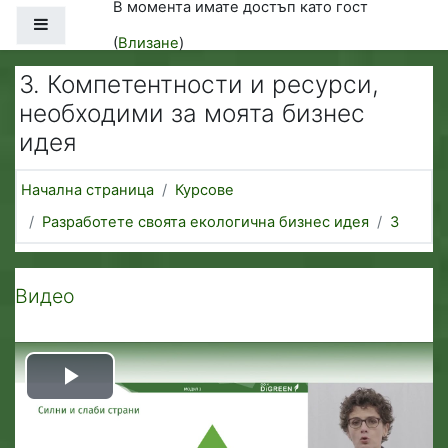
В момента имате достъп като гост
Прескочи на основното съдържание
Страничен панел
(
Влизане
)
3. Компетентности и ресурси,
необходими за моята бизнес
идея
Начална страница
Курсове
Разработете своята екологична бизнес идея
3
Представяне по теми
Видео
Play
Video